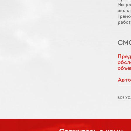
Мы ра
экспл
Грамо
работ
СМ
Пред
обсл
объе
Авто
ВСЕ УС