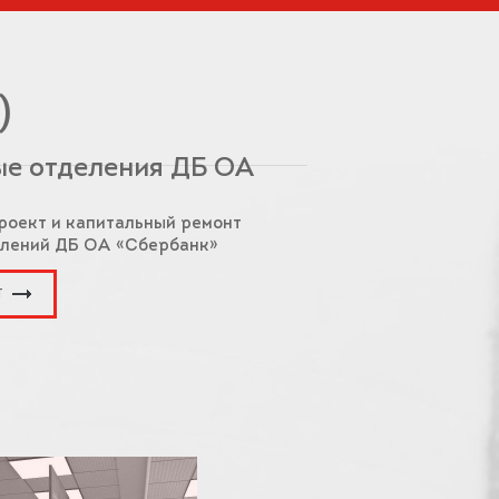
)
е отделения ДБ ОА
»
роект и капитальный ремонт
елений ДБ ОА «Сбербанк»
Т