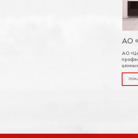
АО 
АО «Це
профе
ценных
ПОК