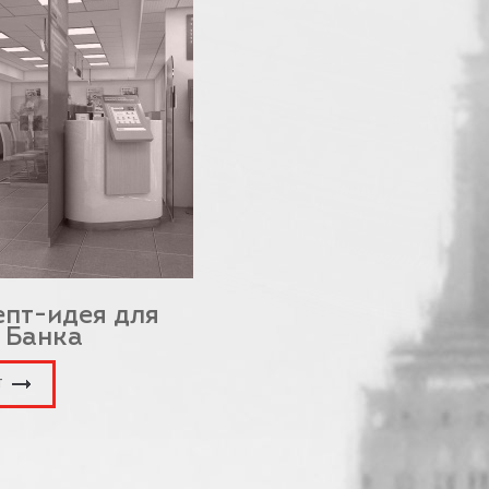
епт-идея для
 Банка
Т