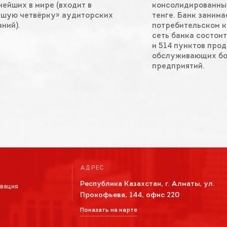
ейших в мире (входит в
консолидированным
ьшую четвёрку» аудиторских
тенге. Банк заним
ний).
потребительском к
сеть банка состоит
и 514 пунктов про
обслуживающих бо
предприятий.
АДРЕС
Республика Казахстан, г. Алматы, ул.
овация
Прокофьева, 144, офис 220
Показать на карте