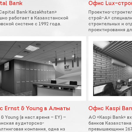
tal Bank
Офис Lux–стро
apital Bank Kazakhstan»
Проектно-строител
шно работает в Казахстанской
строй–А» специали
вской системе с 1992 года.
строительных и от
проектирования дл
 Ernst & Young в Алматы
Офис Kaspi Ban
 & Young (в наст.время — EY) —
АО «Kaspi Bank» в
анская аудиторско-
банков Казахстана
лтинговая компания, одна из
превышающими 267 