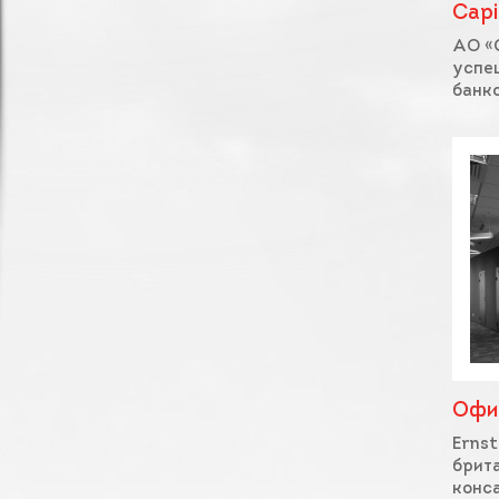
Capi
АО «C
успе
банко
Офис
Ernst
брит
конса