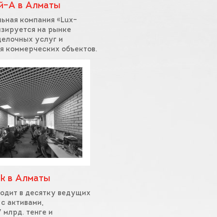
й–А в Алматы
ьная компания «Lux–
зируется на рынке
делочных услуг и
я коммерческих объектов.
k в Алматы
ходит в десятку ведущих
 с активами,
млрд. тенге и