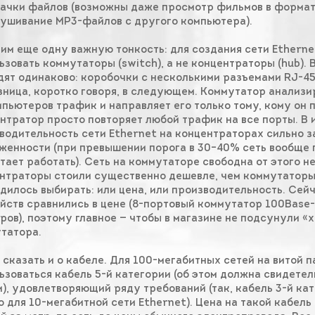
ачки файлов (возможны даже просмотр фильмов в формат
ушивание MP3-файлов с другого компьютера).
им еще одну важную тонкость: для создания сети Ethern
ьзовать коммутаторы (switch), а не концентраторы (hub).
дят одинаково: коробочки с несколькими разъемами RJ-45 (
азница, коротко говоря, в следующем. Коммутатор анализ
мпьютеров трафик и направляет его только тому, кому он 
нтратор просто повторяет любой трафик на все порты. В 
водительность сети Ethernet на концентраторах сильно з
женности (при превышении порога в 30–40% сеть вообще
тает работать). Сеть на коммутаторе свободна от этого н
нтраторы стоили существенно дешевле, чем коммутаторы
дилось выбирать: или цена, или производительность. Сейч
йств сравнились в цене (8-портовый коммутатор 100Base-
ров), поэтому главное — чтобы в магазине не подсунули «
татора.
 сказать и о кабеле. Для 100-мегабитных сетей на витой 
ьзоваться кабель 5-й категории (об этом должна свидете
м), удовлетворяющий ряду требований (так, кабель 3-й ка
о для 10-мегабитной сети Ethernet). Цена на такой кабель