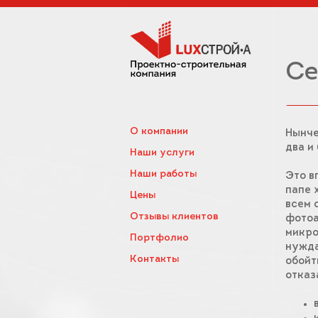
Се
О компании
Нынче
два и
Наши услуги
Наши работы
Это в
папе 
Цены
всем 
Отзывы клиентов
фотоа
микро
Портфолио
нужда
Контакты
обойт
отказ