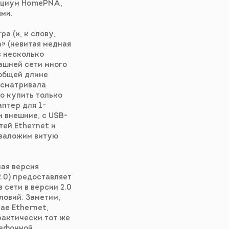
орциум HomePNA,
ми.
 (и, к слову,
» (невитая медная
в несколько
ашней сети много
 общей длине
дусматривала
но купить только
птер для 1-
и внешние, с USB-
тей Ethernet и
 заложим витую
мая версия
2.0) предоставляет
 сети в версии 2.0
ловий. Заметим,
ае Ethernet,
рактически тот же
лефонной