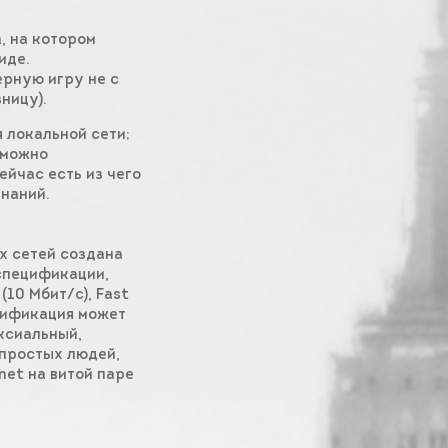
, на котором
иде.
ерную игру не с
ницу).
 локальной сети;
 можно
ейчас есть из чего
знаний.
х сетей создана
 спецификации,
10 Мбит/c), Fast
ецификация может
ксиальный,
 простых людей,
net на витой паре