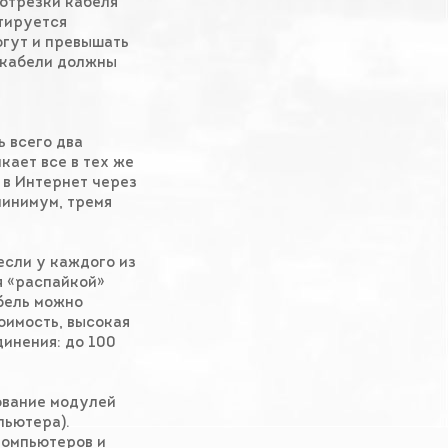
 отрезки кабеля
нтируется
огут и превышать
е кабели должны
 всего два
кает все в тех же
 в Интернет через
минимум, тремя
если у каждого из
я «распайкой»
абель можно
оимость, высокая
динения: до 100
ование модулей
пьютера).
компьютеров и