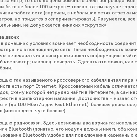
й за метр, то есть до цены обычного электропровода. Все
ы быть не более 100 метров — только в этом случае гара
чивая работа сети (впрочем, в небольших сетях отрезки м
етров, но придется экспериментировать). Разумеется, вс
цельными, не допускается никаких «скруток».
на двоих
 в домашних условиях возникает необходимость соединить
ютера, но в полноценную сеть. Такая необходимость возни
ях: перекачать или синхронизировать информацию; выйти
й компьютер; наконец, поиграть. Сделать это можно, как 
бами.
ощью так называемого кроссоверного кабеля витая пара, 
йств есть порт Ethernet. Кроссоверный кабель отличаетс
дов, схему которой нетрудно найти в Интернете, а сам к
рести в компьютерном магазине. Достоинства — низкая ст
сть (до 100 Мбит/c для Fast Ethernet), большая длина сое
в (можно даже чуть больше).
ощью радиосвязи. Здесь возможны два варианта: использ
 или Bluetooth (понятно, что модули должны иметь оба ком
ьзование Bluetooth удобно для подключения карманных 