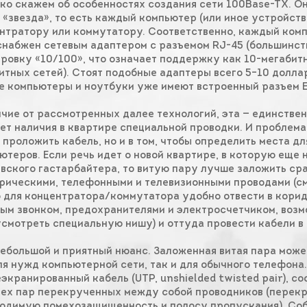
ко скажем об особенностях создания сети 100Base-TX. Он
 «звезда», то есть каждый компьютер (или иное устройств
нтратору или коммутатору. Соответственно, каждый ком
снабжен сетевым адаптером с разъемом RJ-45 (большинст
ровку «10/100», что означает поддержку как 10-мегабитн
итных сетей). Стоят подобные адаптеры всего 5–10 долла
е компьютеры и ноутбуки уже имеют встроенный разъем E
ичие от рассмотренных далее технологий, эта — единствен
ет наличия в квартире специальной проводки. И проблема 
 проложить кабель, но и в том, чтобы определить места д
ютеров. Если речь идет о новой квартире, в которую еще 
вского гастарбайтера, то витую пару лучше заложить сра
рическими, телефонными и телевизионными проводами (см.
 для концентратора/коммутатора удобно отвести в корид
ым звонком, предохранителями и электросчетчиком, воз
смотреть специальную нишу) и оттуда провести кабели в
небольшой и приятный нюанс. Заложенная витая пара може
ля нужд компьютерной сети, так и для обычного телефона.
еэкранированный кабель (UTP, unshielded twisted pair), c
ех пар перекрученных между собой проводников (перек
одимую помехозащищенность и полосу пропускания). Соб