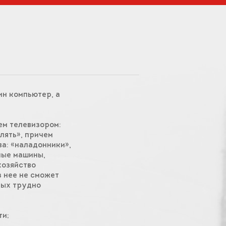
ин компьютер, а
ем телевизором:
лять», причем
а: «наладонники»,
ные машины,
хозяйство
з нее не сможет
рых трудно
ти;