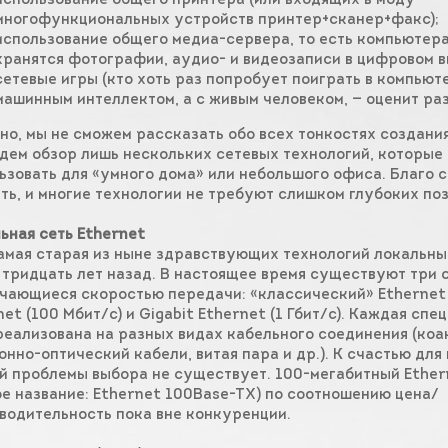
использование общего принтера (или входящих в моду
многофункциональных устройств принтер+сканер+факс);
использование общего медиа-сервера, то есть компьютера
хранятся фотографии, аудио- и видеозаписи в цифровом в
сетевые игры (кто хоть раз попробует поиграть в компьют
машинным интеллектом, а с живым человеком, — оценит раз
но, мы не сможем рассказать обо всех тонкостях создания
дем обзор лишь нескольких сетевых технологий, которые
ьзовать для «умного дома» или небольшого офиса. Благо с
ть, и многие технологии не требуют слишком глубоких по
ьная сеть Ethernet
амая старая из ныне здравствующих технологий локальны
 тридцать лет назад. В настоящее время существуют три
чающиеся скоростью передачи: «классический» Ethernet (
net (100 Мбит/c) и Gigabit Ethernet (1 Гбит/c). Каждая сп
реализована на разных видах кабельного соединения (коа
онно-оптический кабели, витая пара и др.). К счастью для
й проблемы выбора не существует. 100-мегабитный Ether
ое название: Ethernet 100Base-TX) по соотношению цена/
водительность пока вне конкуренции.