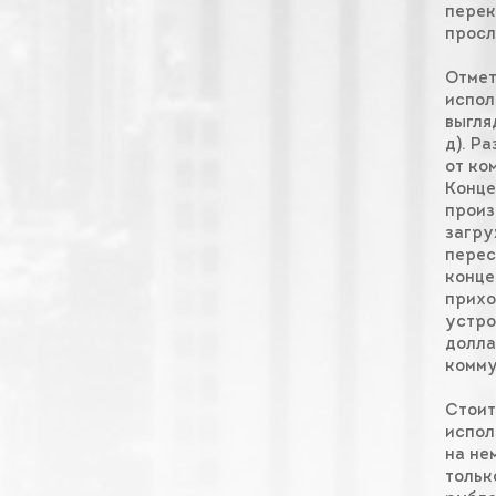
перек
просл
Отмет
испол
выгля
д). Р
от ко
Конце
произ
загру
перес
конце
прихо
устро
долла
комму
Cтоит
испол
на не
тольк