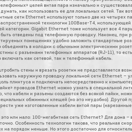
телефонных» целей витая пара изначально и существовала
 думать, как использовать ее для локальных сетей. Так вот
итные сети Ethernet используют только две из четырех п
аспространенной технологии 100Base-Т4, использующей 
ей категории. Gigabit Ethernet тоже использует все 4 пар
 быть отведены под телефонную проводку. Наконец, при р
тируемых помещениях удобно заложить стандартные розе
 объединять в колодки с обычными электрическими розет
стимы с разъемами телефонных аппаратов (RJ-11), то есть
 включать как сетевой, так и телефонный кабель.
штробить стены и врезать розетки не представляется воз
ьзовать наружную проводку локальной сети Ethernet — у
доль плинтуса и подключать непосредственно к компьюте
айке» проводов Ethernet можно узнать в специальной лит
о, что кабели и разъемы создаются без всякой пайки, мож
пециальных обжимных клещей (но это неудобно). Другой п
рести уже изготовленные кабели витой пары (нарезанные,
 это или мало: 100-мегабитная сеть Ethernet? Для дома — 
точно. Особенность технологии такова, что реальная ско
х на порядок меньше. Но этого достаточно для относител