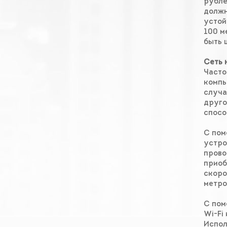
рубле
должн
устой
100 м
быть 
Сеть 
Часто
компь
случа
друго
спосо
С пом
устро
прово
приоб
скоро
метро
С пом
Wi-Fi
Испол