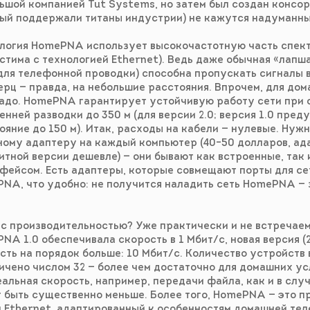
ьшой компанией Tut Systems, но затем был создан конс
ый поддержали титаны индустрии) не кажутся надуманны
логия HomePNA использует высокочастотную часть спектра
стима с технологией Ethernet). Ведь даже обычная «лапша
для телефонной проводки) способна пропускать сигналы 
ерц — правда, на небольшие расстояния. Впрочем, для дом
надо. HomePNA гарантирует устойчивую работу сети при
енней разводки до 350 м (для версии 2.0; версия 1.0 пре
ояние до 150 м). Итак, расходы на кабели — нулевые. Нуж
ному адаптеру на каждый компьютер (40–50 долларов, ада
итной версии дешевле) — они бывают как встроенные, так 
фейсом. Есть адаптеры, которые совмещают порты для се
NA, что удобно: не получится наладить сеть HomePNA —
 с производительностью? Уже практически и не встречае
NA 1.0 обеспечивала скорость в 1 Мбит/c, новая версия (
сть на порядок больше: 10 Мбит/c. Количество устройств в
ичено числом 32 — более чем достаточно для домашних ус
еальная скорость, например, передачи файла, как и в случ
 быть существенно меньше. Более того, HomePNA — это п
 Ethernet, адаптированный к особенностям домашней те