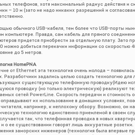
ьных телефонов, хотя максимальный радиус действия и с
ики — 10 м (зато не надо никаких разрешений и согласован
етственно.
ощью обычного USB-кабеля, тем более что USB-порты ныне
м компьютере. Правда, сам кабель для прямого соединен
ютеров придется приобрести за отдельную плату. Зато п
.0 можно добиться перекачки информации со скоростью 4
ояние до 5 метров.
ология HomePNA
ичие от Ethernet эта технология очень молода — появилась
х. Разработчики задались целью создать технологию для 
ьзующих существующую телефонную проводку(Идею исп
уюся проводку (но только электрическую) реализуют те
аемых сетей PowerLine. Скорость передачи и стоимость 
 оправдывают их использование в домашних условиях, по
 читателя, например, к неплохому обзору. Возможно, он н
ическую технологию единственно приемлемой в своем слу
случается так, что телефонная проводка в новых квартир
 и о ее существовании говорят лишь аккуратные розетки. 
жения заморских инженеров (технология была впервые п