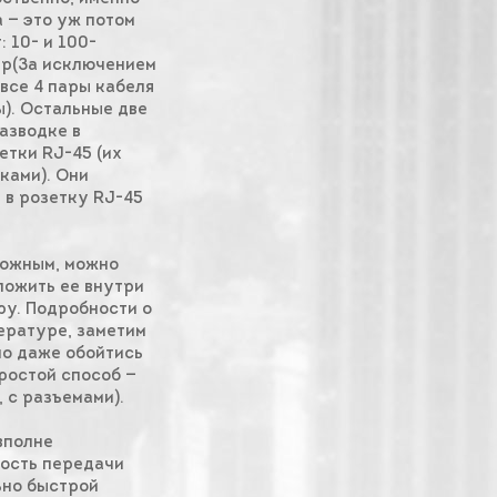
 — это уж потом
: 10- и 100-
ар(За исключением
все 4 пары кабеля
ы). Остальные две
азводке в
тки RJ-45 (их
ками). Они
 в розетку RJ-45
можным, можно
ложить ее внутри
ру. Подробности о
ературе, заметим
но даже обойтись
ростой способ —
 с разъемами).
вполне
рость передачи
ьно быстрой