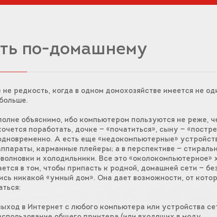
ть по-домашнему
 не редкость, когда в одном домохозяйстве имеется не од
 больше.
полне объяснимо, ибо компьютером пользуются не реже, ч
хочется поработать, дочке — «початиться», сыну — «постре
одновременно. А есть еще «недокомпьютерные» устройств
ппараты, карманные плейеры; а в перспективе — стираль
волновки и холодильники. Все это «околокомпьютерное» 
ется в том, чтобы припасть к родной, домашней сети — бе
ись никакой «умный дом». Она дает возможности, от кото
аться:
выход в Интернет с любого компьютера или устройства се