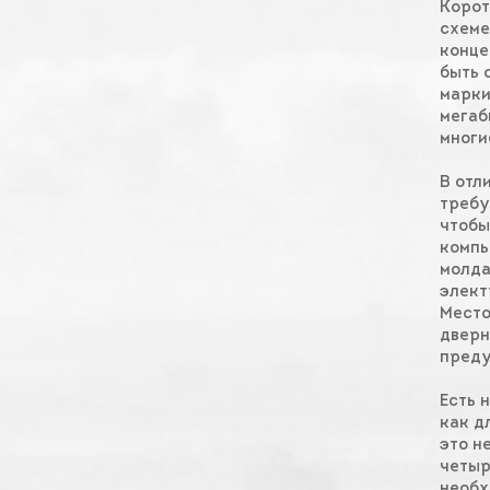
Корот
схеме
конце
быть 
марки
мегаб
многи
В отл
требу
чтобы
компь
молда
элект
Место
дверн
преду
Есть 
как д
это н
четыр
необх