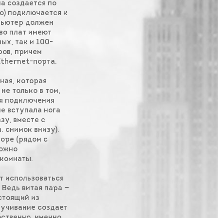
а создается по
о) подключается к
пьютер должен
во плат имеют
ых, так и 100-
ров, причем
thernet-порта.
ная, которая
не только в том,
ля подключения
не вступала нога
зу, вместе с
 снимок внизу).
оре (рядом с
можно
 комнаты.
т использоваться
 Ведь витая пара —
остоящий из
ручивание создает
ственно, именно