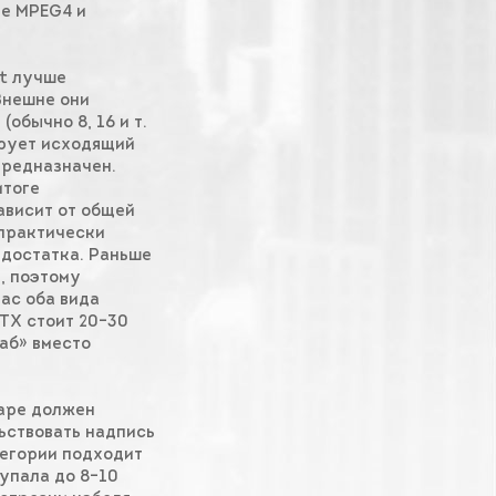
е MPEG4 и
et лучше
 Внешне они
обычно 8, 16 и т.
ирует исходящий
предназначен.
итоге
ависит от общей
 практически
едостатка. Раньше
, поэтому
ас оба вида
TX стоит 20–30
хаб» вместо
паре должен
льствовать надпись
тегории подходит
 упала до 8–10