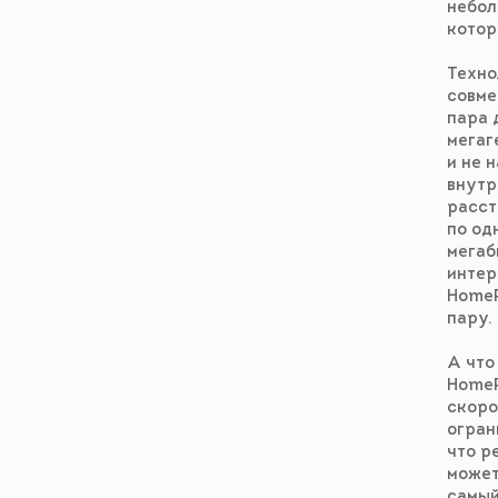
небол
котор
Техно
совме
пара 
мегаг
и не 
внутр
расст
по од
мегаб
интер
HomeP
пару.
А что
HomeP
скоро
огран
что р
может
самый