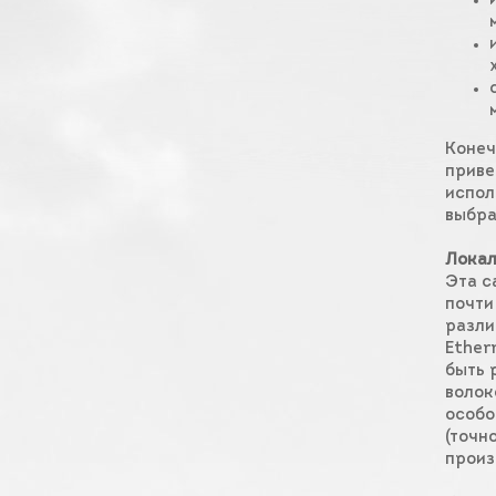
Конеч
приве
испол
выбра
Локал
Эта с
почти
разли
Ether
быть 
волок
особо
(точн
произ