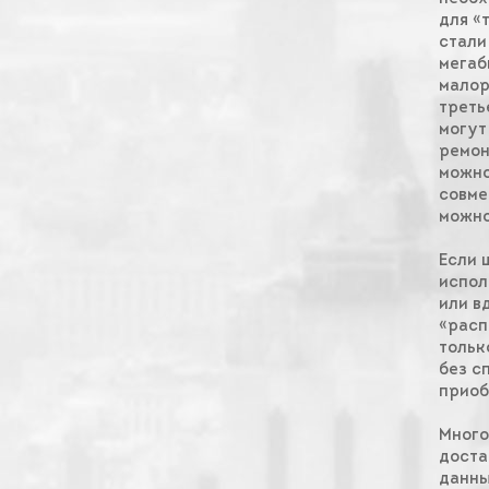
для «
стали
мегаб
малор
треть
могут
ремон
можно
совме
можно
Если 
испол
или в
«расп
тольк
без с
приоб
Много
доста
данны