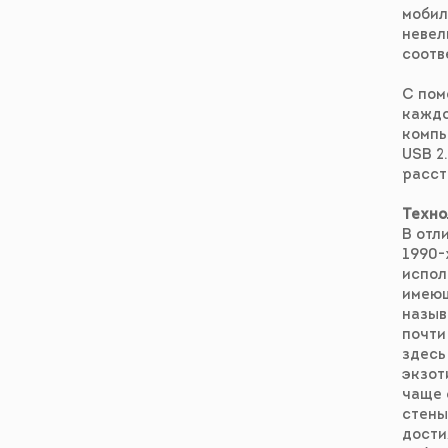
мобил
невел
соотв
С пом
каждо
компь
USB 2
расст
Техн
В отл
1990-
испол
имеющ
назыв
почти
здесь
экзот
чаще 
стены
дости