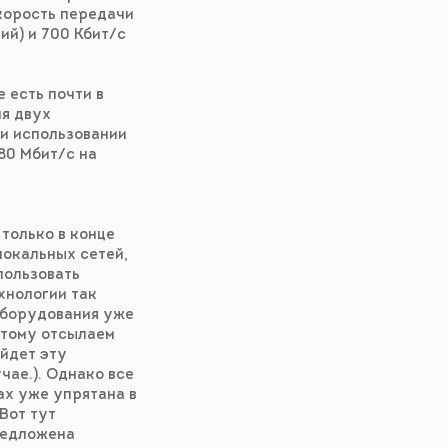
корость передачи
ий) и 700 Кбит/c
 есть почти в
ия двух
ри использовании
80 Мбит/c на
 только в конце
локальных сетей,
ользовать
хнологии так
оборудования уже
этому отсылаем
айдет эту
чае.). Однако все
ах уже упрятана в
Вот тут
редложена