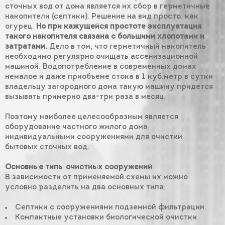
сточных вод от дома является их сбор в герметичные
накопители (септики). Решение на вид просто. как
огурец.
Но при кажущейся простоте эксплуатация
такого накопителя связана с большими хлопотами и
затратами.
Дело в том, что герметичный накопитель
необходимо регулярно очищать ассенизационной
машиной. Водопотребление в современных домах
немалое и даже приобъеме стока в 1 куб.метр в сутки
владельцу загородного дома такую машину придется
вызывать примерно два-три раза в месяц.
Поэтому наиболее целесообразным является
оборудование частного жилого дома
индивидуальными сооружениями для очистки
бытовых сточных вод.
Основные типы очистных сооружений
В зависимости от применяемой схемы их можно
условно разделить на два основных типа:
Септики с сооружениями подземной фильтрации.
Компактные установки биологической очистки