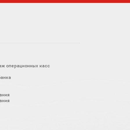
аж операционных касс
банка
ания
ания